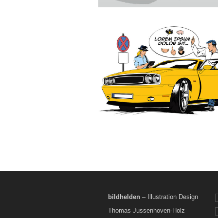
bildhelden
– Illustration Design
Thomas Jussenhoven-Holz