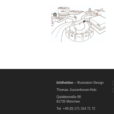
bildhelden
– Illustration Design
Thomas Jussenhoven-Holz
Quiddestraße 80
81735 München
Tel. +49 (0) 171 314 71 72